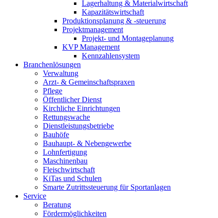
Lagerhaltung & Materialwirtschaft
Kapazitätswirtschaft
Produktionsplanung & -steuerung
Projektmanagement
Projekt- und Montageplanung
KVP Management
Kennzahlensystem
Branchen
lösungen
Verwaltung
Arzt- & Gemeinschaftspraxen
Pflege
Öffentlicher Dienst
Kirchliche Einrichtungen
Rettungswache
Dienstleistungsbetriebe
Bauhöfe
Bauhaupt- & Nebengewerbe
Lohnfertigung
Maschinenbau
Fleischwirtschaft
KiTas und Schulen
Smarte Zutrittssteuerung für Sportanlagen
Service
Beratung
Fördermöglichkeiten