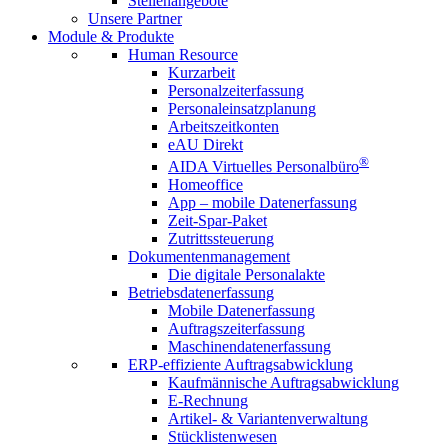
Stellenangebote
Unsere Partner
Module &
Produkte
Human Resource
Kurzarbeit
Personalzeiterfassung
Personaleinsatzplanung
Arbeitszeitkonten
eAU Direkt
®
AIDA Virtuelles Personalbüro
Homeoffice
App – mobile Datenerfassung
Zeit-Spar-Paket
Zutrittssteuerung
Dokumentenmanagement
Die digitale Personalakte
Betriebsdatenerfassung
Mobile Datenerfassung
Auftragszeiterfassung
Maschinendatenerfassung
ERP-effiziente Auftragsabwicklung
Kaufmännische Auftragsabwicklung
E-Rechnung
Artikel- & Variantenverwaltung
Stücklistenwesen