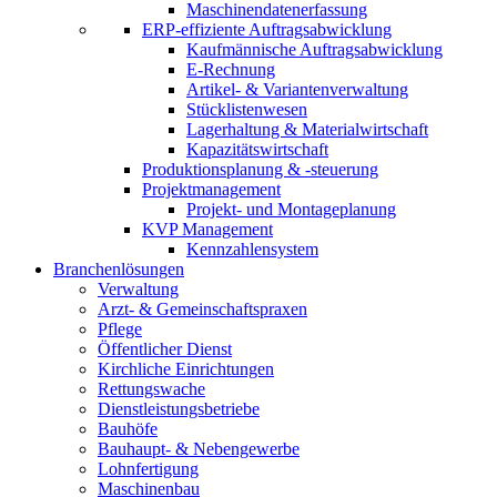
Maschinendatenerfassung
ERP-effiziente Auftragsabwicklung
Kaufmännische Auftragsabwicklung
E-Rechnung
Artikel- & Variantenverwaltung
Stücklistenwesen
Lagerhaltung & Materialwirtschaft
Kapazitätswirtschaft
Produktionsplanung & -steuerung
Projektmanagement
Projekt- und Montageplanung
KVP Management
Kennzahlensystem
Branchen
lösungen
Verwaltung
Arzt- & Gemeinschaftspraxen
Pflege
Öffentlicher Dienst
Kirchliche Einrichtungen
Rettungswache
Dienstleistungsbetriebe
Bauhöfe
Bauhaupt- & Nebengewerbe
Lohnfertigung
Maschinenbau