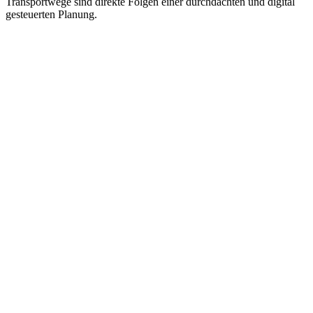
Transportwege sind direkte Folgen einer durchdachten und digital
gesteuerten Planung.