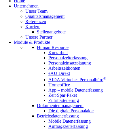
Home
Unternehmen
Unser Team
Qualitätsmanagement
Referenzen
Karriere
Stellenangebote
Unsere Partner
Module &
Produkte
Human Resource
Kurzarbeit
Personalzeiterfassung
Personaleinsatzplanung
Arbeitszeitkonten
eAU Direkt
®
AIDA Virtuelles Personalbüro
Homeoffice
App – mobile Datenerfassung
Zeit-Spar-Paket
Zutrittssteuerung
Dokumentenmanagement
Die digitale Personalakte
Betriebsdatenerfassung
Mobile Datenerfassung
Auftragszeiterfassung