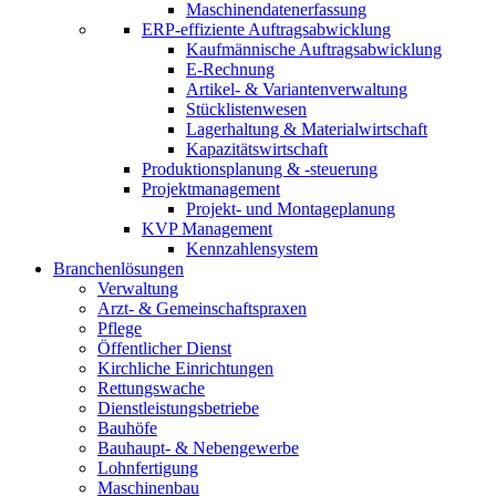
Maschinendatenerfassung
ERP-effiziente Auftragsabwicklung
Kaufmännische Auftragsabwicklung
E-Rechnung
Artikel- & Variantenverwaltung
Stücklistenwesen
Lagerhaltung & Materialwirtschaft
Kapazitätswirtschaft
Produktionsplanung & -steuerung
Projektmanagement
Projekt- und Montageplanung
KVP Management
Kennzahlensystem
Branchen
lösungen
Verwaltung
Arzt- & Gemeinschaftspraxen
Pflege
Öffentlicher Dienst
Kirchliche Einrichtungen
Rettungswache
Dienstleistungsbetriebe
Bauhöfe
Bauhaupt- & Nebengewerbe
Lohnfertigung
Maschinenbau